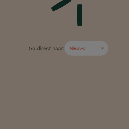
Ga direct naar: