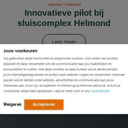
Wet versterking regie
Voorzieningenscan
Slim onderzoek
nieuws | nieuws
woningbouwprojecten
Drenthe: inzicht voor
voorkomt onnodige
Innovatieve pilot bij
volkshuisvesting in
krijgen straks
sluiscomplex Helmond
vandaag, richting voor
werking: wat betekent
vervanging van
voorrang op het
dit voor gemeenten?
Eindhovense tunnel
morgen
stroomnet?
Lees meer
Jouw voorkeuren
Lees meer
Lees meer
Lees meer
Lees meer
Wij gebruiken altijd functionele en analytische cookies. Ook willen we cookies
plaatsen en data verzamelen om de communicatie naar jou makkelijker en
persoonlijker te maken. Met deze cookies en data kunnen wij en derde partijen
jouw internetgedrag binnen en buiten onze website volgen en verzamelen. Hiermee
passen wij en derden onze website, advertenties en communicatie aan jouw
interesses aan. Door op ‘accepteren’ te klikken ga je hiermee akkoord. Je kunt je
voorkeuren altijd weer aanpassen. Lees er meer over in ons
cookiebeleid
.
Weigeren
Accepteren