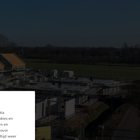
ata
okies en
en en
 jouw
ltijd weer