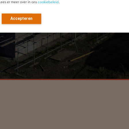
Lees er meer over in ons
cookiebeleid
.
Accepteren