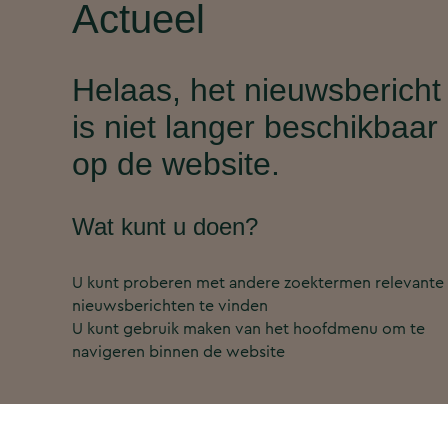
Actueel
Helaas, het nieuwsbericht
is niet langer beschikbaar
op de website.
Wat kunt u doen?
U kunt proberen met andere zoektermen relevante
nieuwsberichten te vinden
U kunt gebruik maken van het hoofdmenu om te
navigeren binnen de website