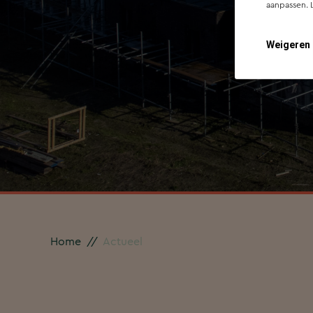
aanpassen. 
Weigeren
Home
//
Actueel