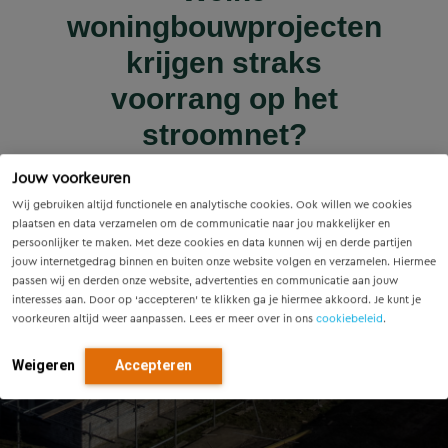
Wet versterking regie
Voorzieningenscan
Slim onderzoek
nieuws | nieuws
woningbouwprojecten
Drenthe: inzicht voor
voorkomt onnodige
Innovatieve pilot bij
volkshuisvesting in
krijgen straks
sluiscomplex Helmond
vandaag, richting voor
werking: wat betekent
vervanging van
voorrang op het
dit voor gemeenten?
Eindhovense tunnel
morgen
stroomnet?
Lees meer
Jouw voorkeuren
Lees meer
Lees meer
Lees meer
Lees meer
Wij gebruiken altijd functionele en analytische cookies. Ook willen we cookies
plaatsen en data verzamelen om de communicatie naar jou makkelijker en
persoonlijker te maken. Met deze cookies en data kunnen wij en derde partijen
jouw internetgedrag binnen en buiten onze website volgen en verzamelen. Hiermee
passen wij en derden onze website, advertenties en communicatie aan jouw
interesses aan. Door op ‘accepteren’ te klikken ga je hiermee akkoord. Je kunt je
voorkeuren altijd weer aanpassen. Lees er meer over in ons
cookiebeleid
.
Weigeren
Accepteren