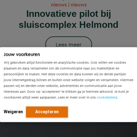
Wet versterking regie
Voorzieningenscan
Slim onderzoek
nieuws | nieuws
woningbouwprojecten
Drenthe: inzicht voor
voorkomt onnodige
Innovatieve pilot bij
volkshuisvesting in
krijgen straks
sluiscomplex Helmond
vandaag, richting voor
werking: wat betekent
vervanging van
voorrang op het
dit voor gemeenten?
Eindhovense tunnel
morgen
stroomnet?
Lees meer
Jouw voorkeuren
Lees meer
Lees meer
Lees meer
Lees meer
Wij gebruiken altijd functionele en analytische cookies. Ook willen we cookies
plaatsen en data verzamelen om de communicatie naar jou makkelijker en
persoonlijker te maken. Met deze cookies en data kunnen wij en derde partijen
jouw internetgedrag binnen en buiten onze website volgen en verzamelen. Hiermee
passen wij en derden onze website, advertenties en communicatie aan jouw
interesses aan. Door op ‘accepteren’ te klikken ga je hiermee akkoord. Je kunt je
voorkeuren altijd weer aanpassen. Lees er meer over in ons
cookiebeleid
.
Weigeren
Accepteren