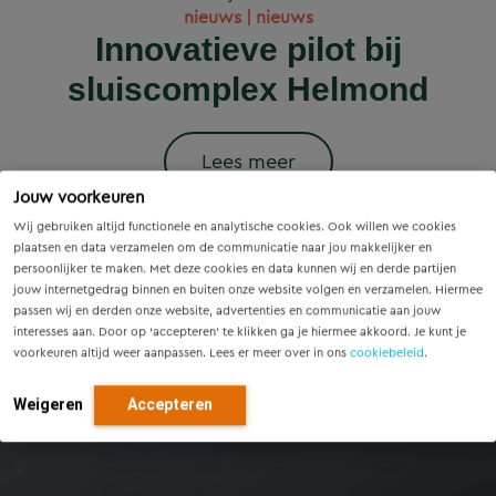
Wet versterking regie
Voorzieningenscan
Slim onderzoek
nieuws | nieuws
woningbouwprojecten
Drenthe: inzicht voor
voorkomt onnodige
Innovatieve pilot bij
volkshuisvesting in
krijgen straks
sluiscomplex Helmond
vandaag, richting voor
werking: wat betekent
vervanging van
voorrang op het
dit voor gemeenten?
Eindhovense tunnel
morgen
stroomnet?
Lees meer
Jouw voorkeuren
Lees meer
Lees meer
Lees meer
Lees meer
Wij gebruiken altijd functionele en analytische cookies. Ook willen we cookies
plaatsen en data verzamelen om de communicatie naar jou makkelijker en
persoonlijker te maken. Met deze cookies en data kunnen wij en derde partijen
jouw internetgedrag binnen en buiten onze website volgen en verzamelen. Hiermee
passen wij en derden onze website, advertenties en communicatie aan jouw
interesses aan. Door op ‘accepteren’ te klikken ga je hiermee akkoord. Je kunt je
voorkeuren altijd weer aanpassen. Lees er meer over in ons
cookiebeleid
.
Weigeren
Accepteren