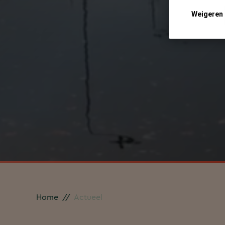
Weigeren
Home
//
Actueel