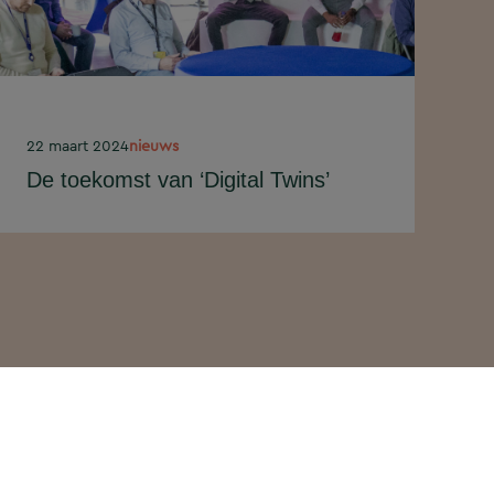
22 maart 2024
nieuws
De toekomst van ‘Digital Twins’
Dé Digital Twin, bestaat die
eigenlijk wel? En wat zijn de
laatste ontwikkelingen? Tijdens
een interactieve sessie
georganiseerd door collega...