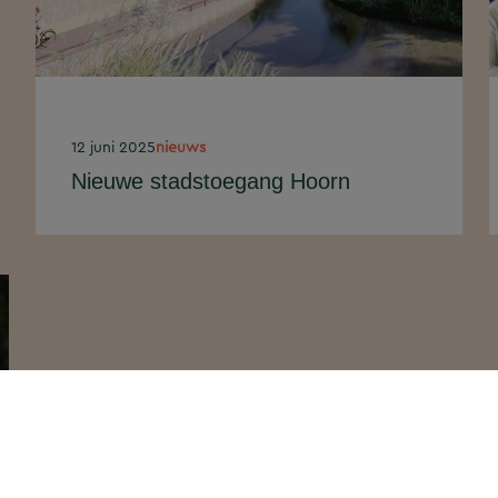
12 juni 2025
nieuws
Nieuwe stadstoegang Hoorn
In opdracht van de gemeente
Hoorn heeft Movares het
afgelopen jaar een Voorlopig
Ontwerp gemaakt voor de nieuwe
stadstoegang voor...