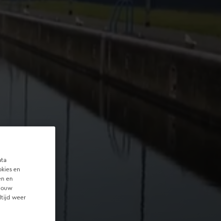
ata
okies en
en en
 jouw
ltijd weer