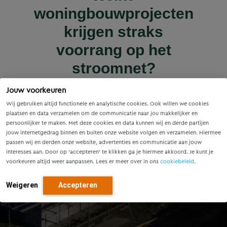
Wet versterking regie
Voorzieningenscan
Slim onderzoek
nieuws | nieuws
woningbouwprojecten
Drenthe: inzicht voor
voorkomt onnodige
Innovatieve pilot bij
volkshuisvesting in
krijgen straks
sluiscomplex Helmond
vandaag, richting voor
werking: wat betekent
vervanging van
voorrang op het
dit voor gemeenten?
Eindhovense tunnel
morgen
stroomnet?
Lees meer
Jouw voorkeuren
Lees meer
Lees meer
Lees meer
Lees meer
Wij gebruiken altijd functionele en analytische cookies. Ook willen we cookies
plaatsen en data verzamelen om de communicatie naar jou makkelijker en
persoonlijker te maken. Met deze cookies en data kunnen wij en derde partijen
jouw internetgedrag binnen en buiten onze website volgen en verzamelen. Hiermee
passen wij en derden onze website, advertenties en communicatie aan jouw
interesses aan. Door op ‘accepteren’ te klikken ga je hiermee akkoord. Je kunt je
voorkeuren altijd weer aanpassen. Lees er meer over in ons
cookiebeleid
.
Weigeren
Accepteren