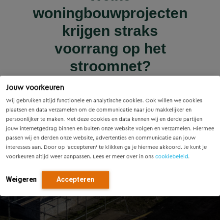
Wet versterking regie
Voorzieningenscan
Slim onderzoek
nieuws | nieuws
woningbouwprojecten
Drenthe: inzicht voor
voorkomt onnodige
Innovatieve pilot bij
volkshuisvesting in
krijgen straks
sluiscomplex Helmond
vandaag, richting voor
werking: wat betekent
vervanging van
voorrang op het
dit voor gemeenten?
Eindhovense tunnel
morgen
stroomnet?
Lees meer
Jouw voorkeuren
Lees meer
Lees meer
Lees meer
Lees meer
Wij gebruiken altijd functionele en analytische cookies. Ook willen we cookies
plaatsen en data verzamelen om de communicatie naar jou makkelijker en
persoonlijker te maken. Met deze cookies en data kunnen wij en derde partijen
jouw internetgedrag binnen en buiten onze website volgen en verzamelen. Hiermee
passen wij en derden onze website, advertenties en communicatie aan jouw
interesses aan. Door op ‘accepteren’ te klikken ga je hiermee akkoord. Je kunt je
voorkeuren altijd weer aanpassen. Lees er meer over in ons
cookiebeleid
.
Weigeren
Accepteren