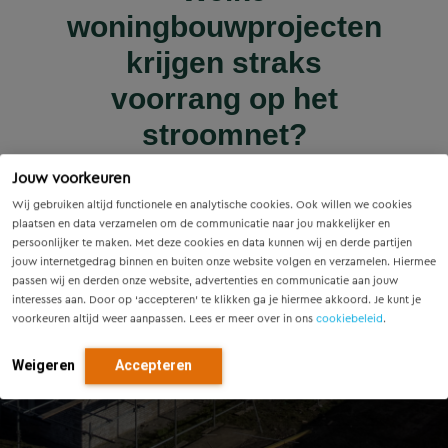
Wet versterking regie
Voorzieningenscan
Slim onderzoek
nieuws | nieuws
woningbouwprojecten
Drenthe: inzicht voor
voorkomt onnodige
Innovatieve pilot bij
volkshuisvesting in
krijgen straks
sluiscomplex Helmond
vandaag, richting voor
werking: wat betekent
vervanging van
voorrang op het
dit voor gemeenten?
Eindhovense tunnel
morgen
stroomnet?
Lees meer
Jouw voorkeuren
Lees meer
Lees meer
Lees meer
Lees meer
Wij gebruiken altijd functionele en analytische cookies. Ook willen we cookies
plaatsen en data verzamelen om de communicatie naar jou makkelijker en
persoonlijker te maken. Met deze cookies en data kunnen wij en derde partijen
jouw internetgedrag binnen en buiten onze website volgen en verzamelen. Hiermee
passen wij en derden onze website, advertenties en communicatie aan jouw
interesses aan. Door op ‘accepteren’ te klikken ga je hiermee akkoord. Je kunt je
voorkeuren altijd weer aanpassen. Lees er meer over in ons
cookiebeleid
.
Weigeren
Accepteren