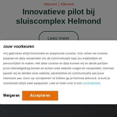
Wet versterking regie
Voorzieningenscan
Slim onderzoek
nieuws | nieuws
woningbouwprojecten
Drenthe: inzicht voor
voorkomt onnodige
Innovatieve pilot bij
volkshuisvesting in
krijgen straks
sluiscomplex Helmond
vandaag, richting voor
werking: wat betekent
vervanging van
voorrang op het
dit voor gemeenten?
Eindhovense tunnel
morgen
stroomnet?
Lees meer
Jouw voorkeuren
Lees meer
Lees meer
Lees meer
Lees meer
Wij gebruiken altijd functionele en analytische cookies. Ook willen we cookies
plaatsen en data verzamelen om de communicatie naar jou makkelijker en
persoonlijker te maken. Met deze cookies en data kunnen wij en derde partijen
jouw internetgedrag binnen en buiten onze website volgen en verzamelen. Hiermee
passen wij en derden onze website, advertenties en communicatie aan jouw
interesses aan. Door op ‘accepteren’ te klikken ga je hiermee akkoord. Je kunt je
voorkeuren altijd weer aanpassen. Lees er meer over in ons
cookiebeleid
.
Weigeren
Accepteren