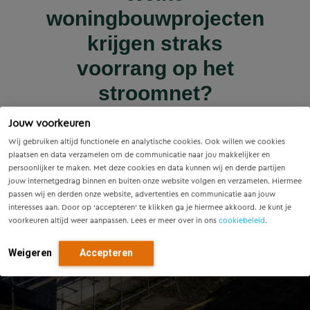
Wet versterking regie
Voorzieningenscan
Slim onderzoek
nieuws | nieuws
woningbouwprojecten
Drenthe: inzicht voor
voorkomt onnodige
Innovatieve pilot bij
volkshuisvesting in
krijgen straks
sluiscomplex Helmond
vandaag, richting voor
werking: wat betekent
vervanging van
voorrang op het
dit voor gemeenten?
Eindhovense tunnel
morgen
stroomnet?
Lees meer
Jouw voorkeuren
Lees meer
Lees meer
Lees meer
Lees meer
Wij gebruiken altijd functionele en analytische cookies. Ook willen we cookies
plaatsen en data verzamelen om de communicatie naar jou makkelijker en
persoonlijker te maken. Met deze cookies en data kunnen wij en derde partijen
jouw internetgedrag binnen en buiten onze website volgen en verzamelen. Hiermee
passen wij en derden onze website, advertenties en communicatie aan jouw
interesses aan. Door op ‘accepteren’ te klikken ga je hiermee akkoord. Je kunt je
voorkeuren altijd weer aanpassen. Lees er meer over in ons
cookiebeleid
.
Weigeren
Accepteren