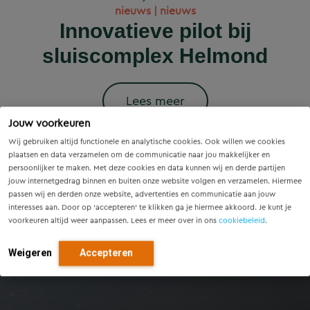
Wet versterking regie
Voorzieningenscan
Slim onderzoek
nieuws | nieuws
woningbouwprojecten
Drenthe: inzicht voor
voorkomt onnodige
Innovatieve pilot bij
volkshuisvesting in
krijgen straks
sluiscomplex Helmond
vandaag, richting voor
werking: wat betekent
vervanging van
voorrang op het
dit voor gemeenten?
Eindhovense tunnel
morgen
stroomnet?
Lees meer
Jouw voorkeuren
Lees meer
Lees meer
Lees meer
Lees meer
Wij gebruiken altijd functionele en analytische cookies. Ook willen we cookies
plaatsen en data verzamelen om de communicatie naar jou makkelijker en
persoonlijker te maken. Met deze cookies en data kunnen wij en derde partijen
jouw internetgedrag binnen en buiten onze website volgen en verzamelen. Hiermee
passen wij en derden onze website, advertenties en communicatie aan jouw
interesses aan. Door op ‘accepteren’ te klikken ga je hiermee akkoord. Je kunt je
voorkeuren altijd weer aanpassen. Lees er meer over in ons
cookiebeleid
.
Weigeren
Accepteren