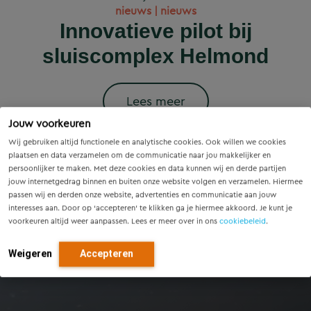
Wet versterking regie
Voorzieningenscan
Slim onderzoek
nieuws | nieuws
woningbouwprojecten
Drenthe: inzicht voor
voorkomt onnodige
Innovatieve pilot bij
volkshuisvesting in
krijgen straks
sluiscomplex Helmond
vandaag, richting voor
werking: wat betekent
vervanging van
voorrang op het
dit voor gemeenten?
Eindhovense tunnel
morgen
stroomnet?
Lees meer
Jouw voorkeuren
Lees meer
Lees meer
Lees meer
Lees meer
Wij gebruiken altijd functionele en analytische cookies. Ook willen we cookies
plaatsen en data verzamelen om de communicatie naar jou makkelijker en
persoonlijker te maken. Met deze cookies en data kunnen wij en derde partijen
jouw internetgedrag binnen en buiten onze website volgen en verzamelen. Hiermee
passen wij en derden onze website, advertenties en communicatie aan jouw
interesses aan. Door op ‘accepteren’ te klikken ga je hiermee akkoord. Je kunt je
voorkeuren altijd weer aanpassen. Lees er meer over in ons
cookiebeleid
.
Weigeren
Accepteren